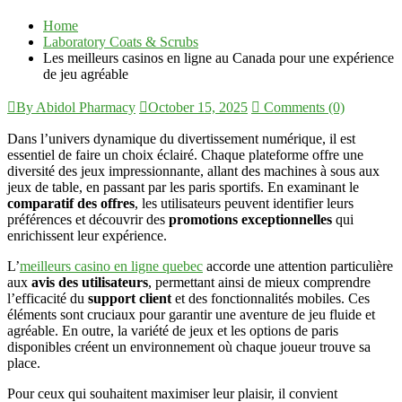
Home
Laboratory Coats & Scrubs
Les meilleurs casinos en ligne au Canada pour une expérience
de jeu agréable
By Abidol Pharmacy
October 15, 2025
Comments (0)
Dans l’univers dynamique du divertissement numérique, il est
essentiel de faire un choix éclairé. Chaque plateforme offre une
diversité des jeux impressionnante, allant des machines à sous aux
jeux de table, en passant par les paris sportifs. En examinant le
comparatif des offres
, les utilisateurs peuvent identifier leurs
préférences et découvrir des
promotions exceptionnelles
qui
enrichissent leur expérience.
L’
meilleurs casino en ligne quebec
accorde une attention particulière
aux
avis des utilisateurs
, permettant ainsi de mieux comprendre
l’efficacité du
support client
et des fonctionnalités mobiles. Ces
éléments sont cruciaux pour garantir une aventure de jeu fluide et
agréable. En outre, la variété de jeux et les options de paris
disponibles créent un environnement où chaque joueur trouve sa
place.
Pour ceux qui souhaitent maximiser leur plaisir, il convient