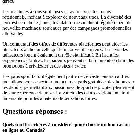
direct.
Les machines à sous sont mises en avant avec des bonus
rotationnels, incitant à explorer de nouveaux titres. La diversité des
jeux est essentielle ; ainsi, les plateformes incluent régulièrement de
nouvelles machines, soutenues par des campagnes promotionnelles
attrayantes.
Un comparatif des offres de différentes plateformes peut aider les
utilisateurs à choisir celle qui leur convient le mieux. Les avis des
utilisateurs jouent également un rôle significatif. En lisant les
expériences d’autres, les parieurs peuvent se faire une idée claire des
promotions à privilégier et des sites à éviter.
Les paris sportifs font également partie de ce vaste panorama. Les
incitations pour ce secteur incluent des paris gratuits et des bonus sur
les dépôts, permettant aux passionnés de sport de profiter pleinement
de leur expérience de mise. La variété des offres est donc un atout
indéniable pour les amateurs de sensations fortes.
Questions-réponses :
Quels sont les critères à considérer pour choisir un bon casino
en ligne au Canada?