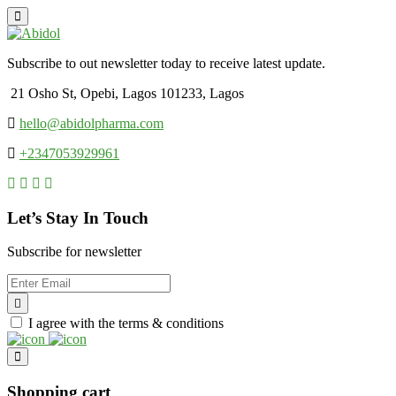
Subscribe to out newsletter today to receive latest update.
21 Osho St, Opebi, Lagos 101233, Lagos
hello@abidolpharma.com
+2347053929961
Let’s Stay In Touch
Subscribe for newsletter
I agree with the terms & conditions
Shopping cart