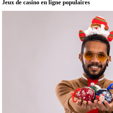
Jeux de casino en ligne populaires