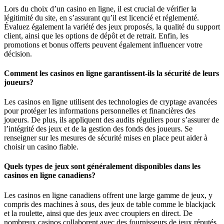
Lors du choix d’un casino en ligne, il est crucial de vérifier la
légitimité du site, en s’assurant qu’il est licencié et réglementé.
Évaluez également la variété des jeux proposés, la qualité du support
client, ainsi que les options de dépôt et de retrait. Enfin, les
promotions et bonus offerts peuvent également influencer votre
décision.
Comment les casinos en ligne garantissent-ils la sécurité de leurs
joueurs?
Les casinos en ligne utilisent des technologies de cryptage avancées
pour protéger les informations personnelles et financières des
joueurs. De plus, ils appliquent des audits réguliers pour s’assurer de
l’intégrité des jeux et de la gestion des fonds des joueurs. Se
renseigner sur les mesures de sécurité mises en place peut aider à
choisir un casino fiable.
Quels types de jeux sont généralement disponibles dans les
casinos en ligne canadiens?
Les casinos en ligne canadiens offrent une large gamme de jeux, y
compris des machines à sous, des jeux de table comme le blackjack
et la roulette, ainsi que des jeux avec croupiers en direct. De
nombreux casinos collaborent avec des fournisseurs de jeux réputés,