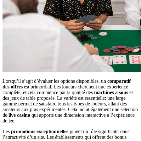
Lorsqu’il s’agit d’évaluer les options disponibles, un
comparatif
des offres
est primordial. Les joueurs cherchent une expérience
complète, et cela commence par la qualité des
machines à sous
et
des jeux de table proposés. La variété est essentielle; une large
gamme permet de satisfaire tous les types de joueurs, allant des
amateurs aux plus expérimentés. Cela inclut également une sélection
de
live casino
qui apporte une dimension interactive à l’expérience
de jeu.
Les
promotions exceptionnelles
jouent un rôle significatif dans
l’attractivité d’un site. Les établissements qui offrent des bonus